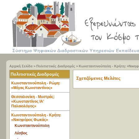
Σύστημα Ψηφιακών Διαδραστικών Υπηρεσιών Εκπαίδευση
Αρχική Σελίδα
>
Πολιτιστικές Διαδρομές
>
Κωνσταντινούπολη - Κρήτη: «Νικη
Πολιτιστικές Διαδρομές
Σχετιζόμενες Μελέτες
Κωνσταντινούπολη - Ρώμη:
«Μέγας Κωνσταντίνος»
Θεσσαλονίκη - Μυστράς:
«Κωνσταντίνος ΙΑ'
Παλαιολόγος»
Κωνσταντινούπολη - Κρήτη:
«Νικηφόρος Φωκάς»
Κωνσταντινούπολη
Λέσβος