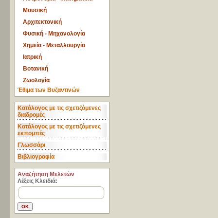
Μουσική
Αρχιτεκτονική
Φυσική - Μηχανολογία
Χημεία - Μεταλλουργία
Ιατρική
Βοτανική
Ζωολογία
Έθιμα των Βυζαντινών
Κατάλογος με τις σχετιζόμενες
διαδρομές
Κατάλογος με τις σχετιζόμενες
εκπομπές
Γλωσσάρι
Βιβλιογραφία
Aναζήτηση Μελετών
Λέξεις Κλειδιά: