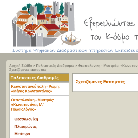
Σύστημα Ψηφιακών Διαδραστικών Υπηρεσιών Εκπαίδευση
Αρχική Σελίδα
>
Πολιτιστικές Διαδρομές
>
Θεσσαλονίκη - Μυστράς: «Κωνσταντ
Σχετιζόμενες εκπομπές
Πολιτιστικές Διαδρομές
Σχετιζόμενες Εκπομπές
Κωνσταντινούπολη - Ρώμη:
«Μέγας Κωνσταντίνος»
Θεσσαλονίκη - Μυστράς:
«Κωνσταντίνος ΙΑ'
Παλαιολόγος»
Θεσσαλονίκη
Πλαταμώνας
Μετέωρα