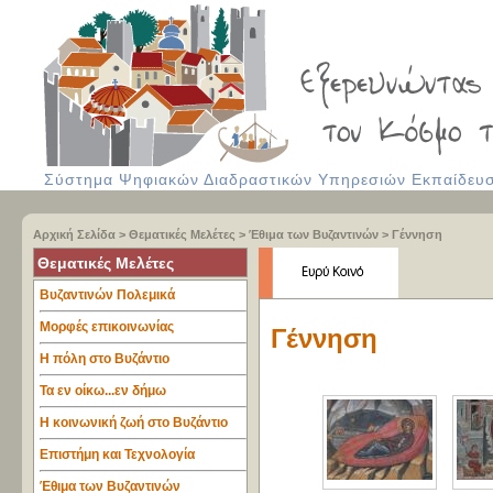
Σύστημα Ψηφιακών Διαδραστικών Υπηρεσιών Εκπαίδευση
Αρχική Σελίδα
>
Θεματικές Μελέτες
>
Έθιμα των Βυζαντινών
>
Γέννηση
Θεματικές Μελέτες
Βυζαντινών Πολεμικά
Μορφές επικοινωνίας
Γέννηση
Η πόλη στο Βυζάντιο
Τα εν οίκω...εν δήμω
Η κοινωνική ζωή στο Βυζάντιο
Επιστήμη και Τεχνολογία
Έθιμα των Βυζαντινών