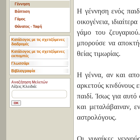
Γέννηση
Η γέννηση ενός παιδ
Βάπτιση
Γάμος
οικογένεια, ιδιαίτερ
Θάνατος - Ταφή
γάμο του ζευγαριού.
Κατάλογος με τις σχετιζόμενες
μπορούσε να αποκτήσ
διαδρομές
Κατάλογος με τις σχετιζόμενες
θείας τιμωρίας.
εκπομπές
Γλωσσάρι
Βιβλιογραφία
Η γέννα, αν και απο
Aναζήτηση Μελετών
αρκετούς κινδύνους εκ
Λέξεις Κλειδιά:
παιδί. Ίσως για αυτό
και μεταλάβαιναν, ε
αστρολόγους.
Οι γυναίκες γεννού