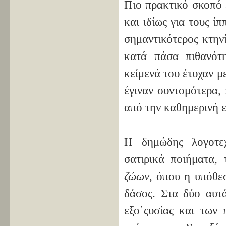
Πιο πρακτικό σκοπό 
και ιδίως για τους ί
σημαντικότερος κτην
κατά πάσα πιθανότ
κείμενά του έτυχαν μ
έγιναν συντομότερα,
από την καθημερινή ε
Η δημώδης λογοτεχ
σατιρικά ποιήματα,
ζώων,
όπου η υπόθεσ
δάσος. Στα δύο αυτά
εξο΄ςυσίας και των 