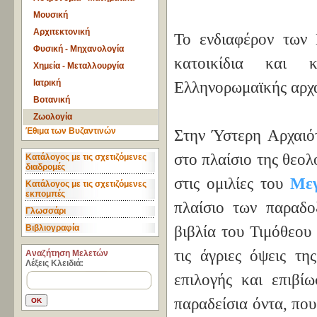
Μουσική
Αρχιτεκτονική
Το ενδιαφέρον των 
Φυσική - Μηχανολογία
κατοικίδια και 
Χημεία - Μεταλλουργία
Ιατρική
Ελληνορωμαϊκής αρχα
Βοτανική
Ζωολογία
Έθιμα των Βυζαντινών
Στην Ύστερη Αρχαιότ
στο πλαίσιο της θεολ
Κατάλογος με τις σχετιζόμενες
διαδρομές
στις ομιλίες του
Μεγ
Κατάλογος με τις σχετιζόμενες
εκπομπές
πλαίσιο των παραδο
Γλωσσάρι
Βιβλιογραφία
βιβλία του Τιμόθεου
τις άγριες όψεις τη
Aναζήτηση Μελετών
Λέξεις Κλειδιά:
επιλογής και επιβί
παραδείσια όντα, πο