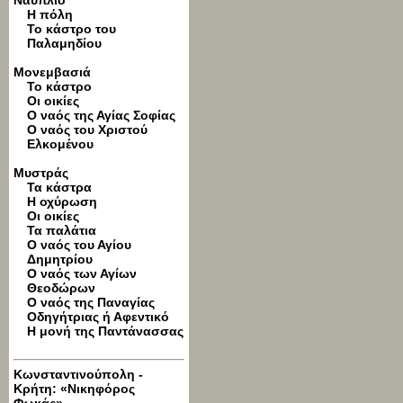
Ναύπλιο
Η πόλη
Το κάστρο του
Παλαμηδίου
Μονεμβασιά
Το κάστρο
Οι οικίες
Ο ναός της Αγίας Σοφίας
Ο ναός του Χριστού
Ελκομένου
Μυστράς
Τα κάστρα
Η οχύρωση
Οι οικίες
Τα παλάτια
Ο ναός του Αγίου
Δημητρίου
Ο ναός των Αγίων
Θεοδώρων
O ναός της Παναγίας
Οδηγήτριας ή Αφεντικό
Η μονή της Παντάνασσας
Κωνσταντινούπολη -
Κρήτη: «Νικηφόρος