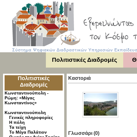
Σύστημα Ψηφιακών Διαδραστικών Υπηρεσιών Εκπαίδευση
Πολιτιστικές Διαδρομές
Θ
Πολιτιστικές
Καστοριά
Διαδρομές
Κωνσταντινούπολη -
Ρώμη: «Μέγας
Κωνσταντίνος»
Κωνσταντινούπολη
Γενικές πληροφορίες
Η πόλη
Τα τείχη
Το Μέγα Παλάτιον
Γλωσσάρι (0)