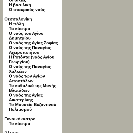
Οι οικίες
Η βασιλική
Ο σταυρικός ναός
Θεσσαλονίκη
Η πόλη
Τα κάστρα
Ο ναός του Αγίου
Δημητρίου
Ο ναός της Αγίας Σοφίας
Ο ναός της Παναγίας
Αχειροποιήτου
Η Ροτόντα (ναός Αγίου
Γεωργίου)
Ο ναός της Παναγίας
Χαλκέων
Ο ναός των Αγίων
Αποστόλων
Το καθολικό της Μονής
Βλατάδων
Ο ναός της Αγίας
Αικατερίνης
Το Μουσείο Βυζαντινού
Πολιτισμού
Γυναικόκαστρο
Το κάστρο