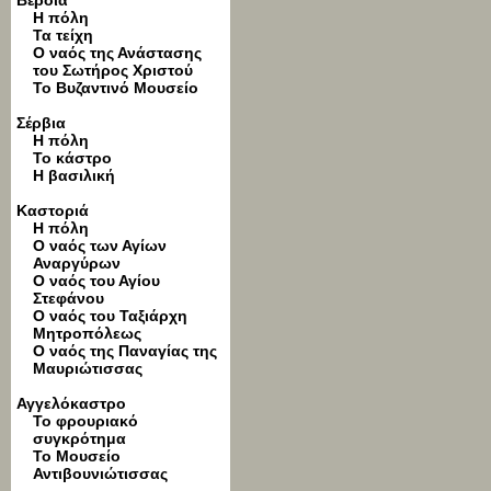
Βέροια
Η πόλη
Τα τείχη
Ο ναός της Ανάστασης
του Σωτήρος Χριστού
Το Βυζαντινό Μουσείο
Σέρβια
Η πόλη
Το κάστρο
Η βασιλική
Καστοριά
Η πόλη
Ο ναός των Αγίων
Αναργύρων
Ο ναός του Αγίου
Στεφάνου
Ο ναός του Ταξιάρχη
Μητροπόλεως
Ο ναός της Παναγίας της
Μαυριώτισσας
Αγγελόκαστρο
Το φρουριακό
συγκρότημα
Το Μουσείο
Αντιβουνιώτισσας