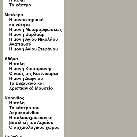
Η πόλη
Το κάστρο
Μετέωρα
Η μοναστηριακή
κοινότητα
Η μονή Μεταμορφώσεως
Η μονή Βαρλαάμ
Η μονή Αγίου Νικολάου
Αναπαυσά
Η μονή Αγίου Στεφάνου
Αθήνα
Η πόλη
Η μονή Καισαριανής
Ο ναός της Καπνικαρέα
Η μονή Δαφνίου
Το Βυζαντινό και
Χριστιανικό Μουσείο
Κόρινθος
Η πόλη
Το κάστρο του
Ακροκορίνθου
Η παλαιοχριστιανική
βασιλική του Λεχαίου
Ο αρχαιολογικός χώρος