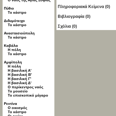
Ο ναός της Αγίας Σοφίας
Πληροφοριακά Κείμενα (0)
Πύθιο
Το κάστρο
Βιβλιογραφία (0)
Διδυμότειχο
Το κάστρο
Σχόλια (0)
Αναστασιούπολη
Το κάστρο
Καβάλα
Η πόλη
Το κάστρο
Αμφίπολη
Η πόλη
Η βασιλική Α'
Η βασιλική Β'
Η βασιλική Γ'
Η βασιλική Δ'
Ο περίκεντρος ναός
Το μουσείο
Το επισκοπικό μέγαρο
Ρεντίνα
Ο οικισμός
Το κάστρο