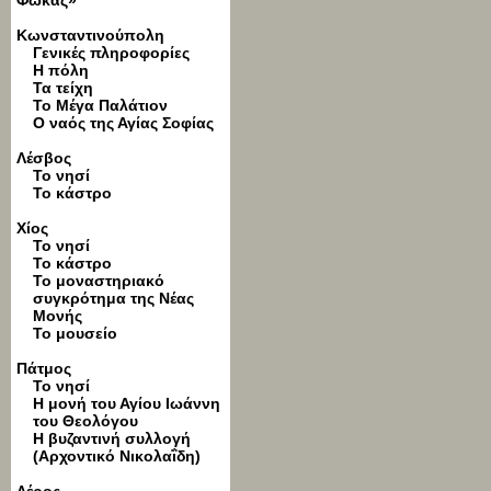
Φωκάς»
Κωνσταντινούπολη
Γενικές πληροφορίες
Η πόλη
Τα τείχη
Το Μέγα Παλάτιον
Ο ναός της Αγίας Σοφίας
Λέσβος
Το νησί
Το κάστρο
Χίος
Το νησί
Το κάστρο
Το μοναστηριακό
συγκρότημα της Νέας
Μονής
Το μουσείο
Πάτμος
Το νησί
Η μονή του Αγίου Ιωάννη
του Θεολόγου
Η βυζαντινή συλλογή
(Αρχοντικό Νικολαΐδη)