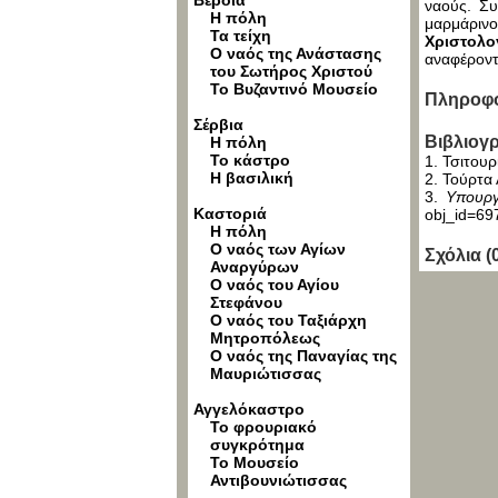
Βέροια
ναούς. Συ
Η πόλη
μαρμάρινο
Τα τείχη
Χριστολο
Ο ναός της Ανάστασης
αναφέροντ
του Σωτήρος Χριστού
Το Βυζαντινό Μουσείο
Πληροφο
Σέρβια
Βιβλιογρ
Η πόλη
Το κάστρο
1. Τσιτουρ
Η βασιλική
2. Τούρτα 
3.
Υπουργ
Καστοριά
obj_id=69
Η πόλη
Ο ναός των Αγίων
Σχόλια (
Αναργύρων
Ο ναός του Αγίου
Στεφάνου
Ο ναός του Ταξιάρχη
Μητροπόλεως
Ο ναός της Παναγίας της
Μαυριώτισσας
Αγγελόκαστρο
Το φρουριακό
συγκρότημα
Το Μουσείο
Αντιβουνιώτισσας