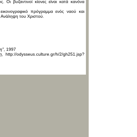
. Οι βυζαντινοί κίονες είναι κατά κανόνα
εικονογραφικό πρόγραμμα ενός ναού και
ν Ανάληψη του Χριστού.
η"
, 1997
η
, http://odysseus.culture.gr/h/2/gh251.jsp?