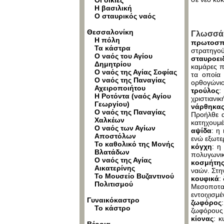
Οι οικίες
Η βασιλική
Ο σταυρικός ναός
Θεσσαλονίκη
Γλωσσάρ
Η πόλη
πρωτοσπ
Τα κάστρα
στρατηγού
Ο ναός του Αγίου
σταυροει
Δημητρίου
καμάρες π
Ο ναός της Αγίας Σοφίας
τα οποία 
Ο ναός της Παναγίας
ορθογώνιο
Αχειροποιήτου
τρούλος
:
Η Ροτόντα (ναός Αγίου
χριστιανικ
Γεωργίου)
νάρθηκα
Ο ναός της Παναγίας
Προήλθε α
Χαλκέων
κατηχουμέ
Ο ναός των Αγίων
αψίδα
: η
Αποστόλων
ενώ εξωτερ
Το καθολικό της Μονής
κόγχη
: η
Βλατάδων
πολυγωνικ
Ο ναός της Αγίας
κοσμήτη
Αικατερίνης
ναών. Στην
Το Μουσείο Βυζαντινού
κουφικά
:
Πολιτισμού
Μεσοποταμ
εντοιχισμέ
Γυναικόκαστρο
ζωφόρος
Το κάστρο
ζωφόρους 
κίονας
: κ