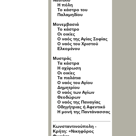
Ναύπλιο
Η πόλη
Το κάστρο του
Παλαμηδίου
Μονεμβασιά
Το κάστρο
Οι οικίες
Ο ναός της Αγίας Σοφίας
Ο ναός του Χριστού
Ελκομένου
Μυστράς
Τα κάστρα
Η οχύρωση
Οι οικίες
Τα παλάτια
Ο ναός του Αγίου
Δημητρίου
Ο ναός των Αγίων
Θεοδώρων
O ναός της Παναγίας
Οδηγήτριας ή Αφεντικό
Η μονή της Παντάνασσας
Κωνσταντινούπολη -
Κρήτη: «Νικηφόρος