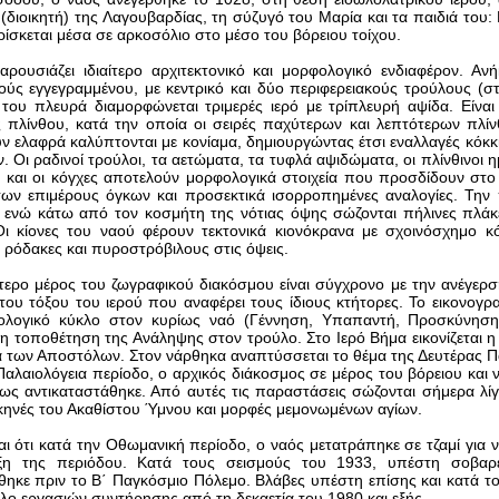
(διοικητή) της Λαγουβαρδίας, τη σύζυγό του Μαρία και τα παιδιά του:
ρίσκεται μέσα σε αρκοσόλιο στο μέσο του βόρειου τοίχου.
ρουσιάζει ιδιαίτερο αρχιτεκτονικό και μορφολογικό ενδιαφέρον. Αν
ούς εγγεγραμμένου, με κεντρικό και δύο περιφερειακούς τρούλους (
 του πλευρά διαμορφώνεται τριμερές ιερό με τρίπλευρή αψίδα. Είναι
 πλίνθου, κατά την οποία οι σειρές παχύτερων και λεπτότερων πλίν
 ελαφρά καλύπτονται με κονίαμα, δημιουργώντας έτσι εναλλαγές κόκκι
. Οι ραδινοί τρούλοι, τα αετώματα, τα τυφλά αψιδώματα, οι πλίνθινοι η
, και οι κόγχες αποτελούν μορφολογικά στοιχεία που προσδίδουν στο
ων επιμέρους όγκων και προσεκτικά ισορροπημένες αναλογίες. Την 
 ενώ κάτω από τον κοσμήτη της νότιας όψης σώζονται πήλινες πλάκ
ι κίονες του ναού φέρουν τεκτονικά κιονόκρανα με σχοινόσχημο κό
 ρόδακες και πυροστρόβιλους στις όψεις.
τερο μέρος του ζωγραφικού διακόσμου είναι σύγχρονο με την ανέγερ
του τόξου του ιερού που αναφέρει τους ίδιους κτήτορες. Το εικονογ
ολογικό κύκλο στον κυρίως ναό (Γέννηση, Υπαπαντή, Προσκύνηση
 η τοποθέτηση της Ανάληψης στον τρούλο. Στο Ιερό Βήμα εικονίζεται η
α των Αποστόλων. Στον νάρθηκα αναπτύσσεται το θέμα της Δευτέρας Π
Παλαιολόγεια περίοδο, ο αρχικός διάκοσμος σε μέρος του βόρειου και 
πως αντικαταστάθηκε. Από αυτές τις παραστάσεις σώζονται σήμερα λί
κηνές του Ακαθίστου Ύμνου και μορφές μεμονωμένων αγίων.
ι ότι κατά την Οθωμανική περίοδο, ο ναός μετατράπηκε σε τζαμί για ν
ξη της περιόδου. Κατά τους σεισμούς του 1933, υπέστη σοβαρ
ηκε πριν το Β΄ Παγκόσμιο Πόλεμο. Βλάβες υπέστη επίσης και κατά το
κλο εργασιών συντήρησης από τη δεκαετία του 1980 και εξής.