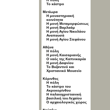
Η πόλη
Το κάστρο
Μετέωρα
Η μοναστηριακή
κοινότητα
Η μονή Μεταμορφώσεως
Η μονή Βαρλαάμ
Η μονή Αγίου Νικολάου
Αναπαυσά
Η μονή Αγίου Στεφάνου
Αθήνα
Η πόλη
Η μονή Καισαριανής
Ο ναός της Καπνικαρέα
Η μονή Δαφνίου
Το Βυζαντινό και
Χριστιανικό Μουσείο
Κόρινθος
Η πόλη
Το κάστρο του
Ακροκορίνθου
Η παλαιοχριστιανική
βασιλική του Λεχαίου
Ο αρχαιολογικός χώρος