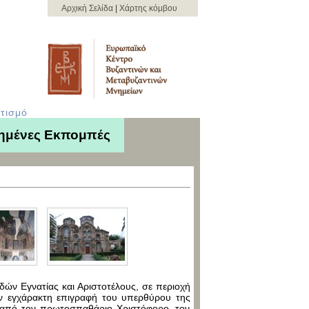
Αρχική Σελίδα
|
Χάρτης κόμβου
τισμό
ημένες Εκπομπές
ών Εγνατίας και Αριστοτέλους, σε περιοχή
ην εγχάρακτη επιγραφή του υπερθύρου της
ύ, από τον πρωτοσπαθάριο Χριστόφορο, τον