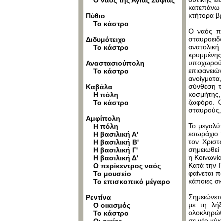
Ο ναός της Αγίας Σοφίας
κατεπάνω 
κτήτορα β
Πύθιο
Το κάστρο
Ο ναός πα
σταυροειδ
Διδυμότειχο
ανατολική
Το κάστρο
κρυμμένης
υποχωρούν
Αναστασιούπολη
επιφανειών
Το κάστρο
ανοίγματα
σύνθεση τ
Καβάλα
κοσμήτης,
Η πόλη
ζωφόρο. Ο
Το κάστρο
σταυρούς,
Αμφίπολη
Το μεγαλύ
Η πόλη
εσωράχιο 
Η βασιλική Α'
τον Χριστ
Η βασιλική Β'
σημειωθεί
Η βασιλική Γ'
η Κοινωνί
Η βασιλική Δ'
Κατά την 
Ο περίκεντρος ναός
φαίνεται 
Το μουσείο
κάποιες σ
Το επισκοπικό μέγαρο
Σημειώνετα
Ρεντίνα
με τη λή
Ο οικισμός
ολοκληρώθ
Το κάστρο
σε νέο κύ