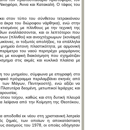
 Νικηφόρο, Άννα και Κατακαλή. Ο τάφος του
ήκει στον τύπο του σύνθετου τετρακιόνιου
στα άκρα του διώροφου νάρθηκα), ενώ στην
 κτισμένος με πλίνθους με την τεχνική της
θων εναλλάσσονται, και οι λεπτότεροι που
νων (πλίνθοι) και ανοιχτόχρωμων (κονίαμα)
μικίονες, οι τοξωτές απολήξεις, τα επάλληλα
 μνημείο έντονη πλαστικότητα, με αρμονική
περίμετρο του ναού περιτρέχει μαρμάρινος
ες με κουφική διακόσμηση που σχημάτιζαν
σμημα στις ακμές και κυκλικά πλαίσια με
ση του μνημείου, σύμφωνα με επιγραφή στο
ραφικό πρόγραμμα περιλαμβάνει σκηνές από
 των Μάγων, Πεντηκοστή), ενώ αξίζει να
 Πλατυτέρα δεομένη, μετωπικοί Ιεράρχες και
αρουσίας.
νότιου τοίχου, καθώς και στη δυτική πλευρά
γα λείψανα από την Κοίμηση της Θεοτόκου,
α αποδοθεί εκ νέου στη χριστιανική λατρεία
ές ζημιές, των οποίων η αποκατάσταση
υς σεισμούς του 1978, οι οποίες οδήγησαν