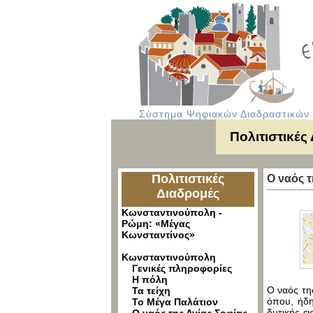
Σύστημα Ψηφιακών Διαδραστικών Υ
Πολιτιστικές
Πολιτιστικές
Ο ναός 
Διαδρομές
Κωνσταντινούπολη -
Ρώμη: «Μέγας
Κωνσταντίνος»
Κωνσταντινούπολη
Γενικές πληροφορίες
Η πόλη
Ο ναός τη
Τα τείχη
όπου, ήδη
Το Μέγα Παλάτιον
δυτικής ε