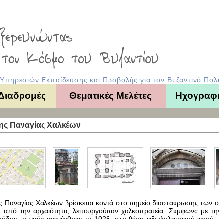
πηρεσιών Εκπαίδευσης και Προβολής για τον Βυζαντινό Πολι
 Διαδρομές
Θεματικές Μελέτες
Ηχογραφ
της Παναγίας Χαλκέων
ς Παναγίας Χαλκέων βρίσκεται κοντά στο σημείο διασταύρωσης των οδ
 από την αρχαιότητα, λειτουργούσαν χαλκοπρατεία. Σύμφωνα με τ
ισόδου, ο ναός ανεγέρθηκε το 1028, στη θέση ειδωλολατρικού ιερο