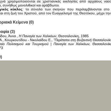
χνά χρησιμοποιούνται σε χριστιανικές εκκλησίες από αρχαίους ναούς
ι, συνήθως μονολιθικοί και αράβδωτοι.
γικός κύκλος
: το σύνολο των σκηνών που περιλαμβάνονται στο 
αι στη ζωή του Χριστού, από τον Ευαγγελισμό της Θεοτόκου, μέχρι τη
ριακά Κείμενα (0)
αφία (3)
ίδου, Άννα ,
Η Παναγία των Χαλκέων
, Θεσσαλονίκη, 1985
Α., Κουρκουτίδου - Νικολαϊδου Ε.,
"Περίπατοι στη Βυζαντινή Θεσσαλονίκ
είο Πολιτισμού και Τουρισμού | Παναγία των Χαλκέων, Θεσσαλονίκ
73
0)