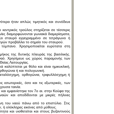
γότερα ήταν απλώς τιμητικός και συνόδευε
 κεντρικός τρούλος στηρίζεται σε τέσσερις
νίες διαμορφώνονται γωνιακά διαμερίσματα,
ζει σταυρό εγγεγραμμένο σε τετράγωνο ή
γών προβάλλει το σημείο του σταυρού.
 τύμπανο. Χρησιμοποιείται ευρύτατα στη
 μήκος της δυτικής πλευράς της βασιλικής.
 ναό. Χρησίμευε ως χώρος παραμονής των
είας Λειτουργίας.
 καλύπτεται με θόλο και είναι ημικυκλική,
ορθογώνια ή και πολυγωνική.
 πεταλόσχημη, ορθογώνια, τριφυλλόσχημη ή
ις εσωτερικές, όσο και τις εξωτερικές, των
χουσα ταινία.
 και εμφανίστηκε τον 7ο αι. στην Κούφα της
ναών και αποδίδονται με μικρές πήλινες
ζώνη του ναού πάνω από το επιστύλιο. Στις
 ή ολόκληρες εικόνες από μύθους.
ητα και υιοθετείται και στους βυζαντινούς