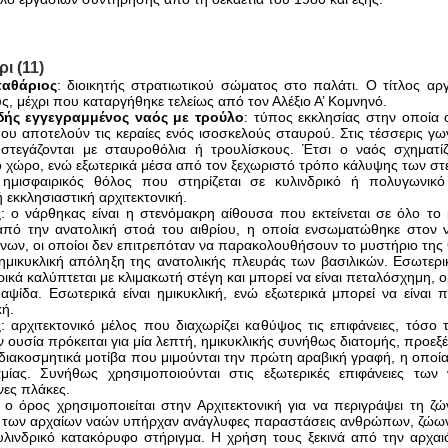
ι (11)
αθάριος
: διοικητής στρατιωτικού σώματος στο παλάτι. Ο τίτλος αρ
ς, μέχρι που καταργήθηκε τελείως από τον Αλέξιο Α’ Κομνηνό.
δής εγγεγραμμένος ναός με τρούλο
: τύπος εκκλησίας στην οποία ο
ου αποτελούν τις κεραίες ενός ισοσκελούς σταυρού. Στις τέσσερις γω
στεγάζονται με σταυροθόλια ή τρουλίσκους. Έτσι ο ναός σχηματί
 χώρο, ενώ εξωτερικά μέσα από τον ξεχωριστό τρόπο κάλυψης των στε
 ημισφαιρικός θόλος που στηρίζεται σε κυλινδρικό ή πολυγωνικό
ή εκκλησιαστική αρχιτεκτονική.
ς
: ο νάρθηκας είναι η στενόμακρη αίθουσα που εκτείνεται σε όλο το
πό την ανατολική στοά του αιθρίου, η οποία ενσωματώθηκε στον
νων, οι οποίοι δεν επιτρεπόταν να παρακολουθήσουν το μυστήριο της Θ
 ημικυκλική απόληξη της ανατολικής πλευράς των βασιλικών. Εσωτερικά
ικά καλύπτεται με κλιμακωτή στέγη και μπορεί να είναι πεταλόσχημη, 
 αψίδα. Εσωτερικά είναι ημικυκλική, ενώ εξωτερικά μπορεί να είναι
ή.
ς
: αρχιτεκτονικό μέλος που διαχωρίζει καθύψος τις επιφάνειες, τόσο τ
 ουσία πρόκειται για μία λεπτή, ημικυκλικής συνήθως διατομής, προεξέ
 διακοσμητικά μοτίβα που μιμούνται την πρώτη αραβική γραφή, η οποία
ίας. Συνήθως χρησιμοποιούνται στις εξωτερικές επιφάνειες των 
νες πλάκες.
: ο όρος χρησιμοποιείται στην Αρχιτεκτονική για να περιγράψει τη 
των αρχαίων ναών υπήρχαν ανάγλυφες παραστάσεις ανθρώπων, ζώων,
υλινδρικό κατακόρυφο στήριγμα. Η χρήση τους ξεκινά από την αρχαιότ