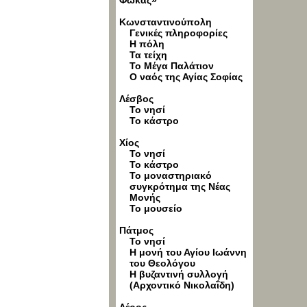
Φωκάς»
Κωνσταντινούπολη
Γενικές πληροφορίες
Η πόλη
Τα τείχη
Το Μέγα Παλάτιον
Ο ναός της Αγίας Σοφίας
Λέσβος
Το νησί
Το κάστρο
Χίος
Το νησί
Το κάστρο
Το μοναστηριακό
συγκρότημα της Νέας
Μονής
Το μουσείο
Πάτμος
Το νησί
Η μονή του Αγίου Ιωάννη
του Θεολόγου
Η βυζαντινή συλλογή
(Αρχοντικό Νικολαΐδη)