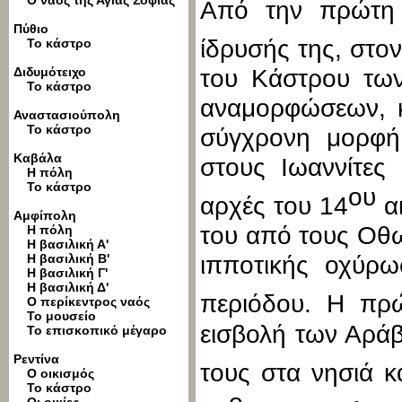
Ο ναός της Αγίας Σοφίας
Από την πρώτη
Πύθιο
ίδρυσής της, στο
Το κάστρο
Διδυμότειχο
του Κάστρου των
Το κάστρο
αναμορφώσεων, κ
Αναστασιούπολη
Το κάστρο
σύγχρονη μορφή 
Καβάλα
στους Ιωαννίτες 
Η πόλη
Το κάστρο
ου
αρχές του 14
αι
Αμφίπολη
του από τους Οθω
Η πόλη
Η βασιλική Α'
Η βασιλική Β'
ιπποτικής οχύρω
Η βασιλική Γ'
Η βασιλική Δ'
περιόδου. Η πρ
Ο περίκεντρος ναός
Το μουσείο
εισβολή των Αράβω
Το επισκοπικό μέγαρο
Ρεντίνα
τους στα νησιά κ
Ο οικισμός
Το κάστρο