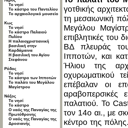
Λέρος
Το νησί
γοτθικής αρχιτεκτ
Το κάστρο του Παντελίου
To αρχαιολογικό μουσείο
τη μεσαιωνική πό
Κως
Μεγάλου Μαγίστρ
Το νησί
Το κάστρο Παλαιού
επιβλητικές του δ
Πυλίου
Η παλαιοχριστιανική
ΒΔ πλευράς το
βασιλική στην
Καρδάμαινα
Ιπποτών, και κα
Η βασιλική του Αγίου
Στεφάνου
Ήλιου της αρχ
Ρόδος
οχυρωματικού τε
Το νησί
Το κάστρο των Ιπποτών
Το παλάτι του Μεγάλου
επέβαλαν οι επ
Μαγίστρου
αραβοπερσικές ε
Νάξος
Το νησί
παλατιού. Το Cas
Το κάστρο
Ο ναός της Παναγίας της
τον 14ο αι., με σ
Πρωτόθρονης
Ο ναός της Παναγίας της
κέντρο της πόλης
Δροσιανής