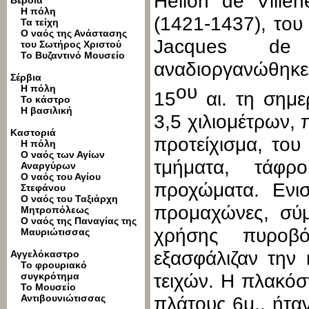
Helion de Ville
Βέροια
Η πόλη
(1421-1437), του
Τα τείχη
Ο ναός της Ανάστασης
Jacques de M
του Σωτήρος Χριστού
Το Βυζαντινό Μουσείο
αναδιοργανώθηκε κ
Σέρβια
ου
Η πόλη
15
αι. τη σημε
Το κάστρο
Η βασιλική
3,5 χιλιομέτρων, 
Καστοριά
προτείχισμα, του
Η πόλη
Ο ναός των Αγίων
τμήματα, τάφρ
Αναργύρων
Ο ναός του Αγίου
προχώματα. Ενι
Στεφάνου
Ο ναός του Ταξιάρχη
προμαχώνες, σύμ
Μητροπόλεως
Ο ναός της Παναγίας της
χρήσης πυροβ
Μαυριώτισσας
εξασφάλιζαν την 
Αγγελόκαστρο
Το φρουριακό
συγκρότημα
τειχών. Η πλακό
Το Μουσείο
Αντιβουνιώτισσας
πλάτους 6μ., ήτα