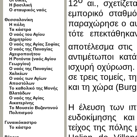
ο
Οι οικίες
12
αι., σχετίζε
Η βασιλική
Ο σταυρικός ναός
εμπορικό σταθμ
Θεσσαλονίκη
παραχώρησε ο αυτ
Η πόλη
Τα κάστρα
τότε επεκτάθηκα
Ο ναός του Αγίου
Δημητρίου
Ο ναός της Αγίας Σοφίας
αποτέλεσμα στις
Ο ναός της Παναγίας
Αχειροποιήτου
αντιμέτωποι κατ
Η Ροτόντα (ναός Αγίου
Γεωργίου)
ισχυρή οχύρωση. 
Ο ναός της Παναγίας
Χαλκέων
σε τρεις τομείς, 
Ο ναός των Αγίων
Αποστόλων
και τη χώρα (Burg
Το καθολικό της Μονής
Βλατάδων
Ο ναός της Αγίας
Αικατερίνης
Η έλευση των ιπ
Το Μουσείο Βυζαντινού
Πολιτισμού
ευδοκίμησης και
Γυναικόκαστρο
τείχος της πόλης
Το κάστρο