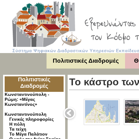
Σύστημα Ψηφιακών Διαδραστικών Υπηρεσιών Εκπαίδευση
Πολιτιστικές Διαδρομές
Θ
Πολιτιστικές
Το κάστρο τω
Διαδρομές
Κωνσταντινούπολη -
Ρώμη: «Μέγας
Κωνσταντίνος»
Κωνσταντινούπολη
Γενικές πληροφορίες
Η πόλη
Τα τείχη
Το Μέγα Παλάτιον