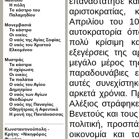
επαναστάτησε και
Ναύπλιο
Η πόλη
αριστοκρατίας,
Το κάστρο του
Παλαμηδίου
Απριλίου του 10
Μονεμβασιά
αυτοκρατορία όπ
Το κάστρο
Οι οικίες
Ο ναός της Αγίας Σοφίας
πολύ κρίσιμη κ
Ο ναός του Χριστού
Ελκομένου
εξεγέρσεις της α
Μυστράς
μεγάλο μέρος τη
Τα κάστρα
Η οχύρωση
παραδουνάβιες ε
Οι οικίες
Τα παλάτια
αυτές συνεχίστη
Ο ναός του Αγίου
Δημητρίου
αρκετά χρόνια. Πρ
Ο ναός των Αγίων
Θεοδώρων
Αλέξιος στράφηκ
O ναός της Παναγίας
Οδηγήτριας ή Αφεντικό
Βενετούς και του
Η μονή της Παντάνασσας
πολιτική, προσπά
Κωνσταντινούπολη -
οικονομία και τ
Κρήτη: «Νικηφόρος