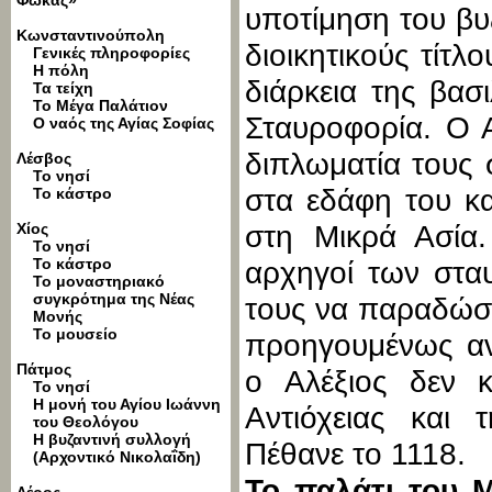
Φωκάς»
υποτίμηση του βυ
Κωνσταντινούπολη
διοικητικούς τίτλ
Γενικές πληροφορίες
Η πόλη
διάρκεια της βασ
Τα τείχη
Το Μέγα Παλάτιον
Σταυροφορία. Ο 
Ο ναός της Αγίας Σοφίας
διπλωματία τους
Λέσβος
Το νησί
στα εδάφη του κ
Το κάστρο
Χίος
στη Μικρά Ασία.
Το νησί
Το κάστρο
αρχηγοί των στα
Το μοναστηριακό
συγκρότημα της Νέας
τους να παραδώσο
Μονής
Το μουσείο
προηγουμένως αν
Πάτμος
o Αλέξιος δεν 
Το νησί
Η μονή του Αγίου Ιωάννη
Αντιόχειας και
του Θεολόγου
Η βυζαντινή συλλογή
Πέθανε το 1118.
(Αρχοντικό Νικολαΐδη)
Το παλάτι του 