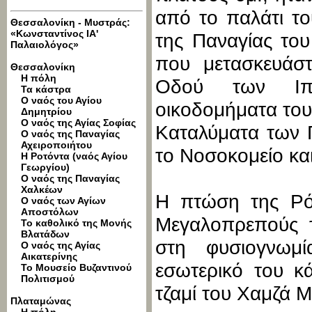
από το παλάτι τ
Θεσσαλονίκη - Μυστράς:
«Κωνσταντίνος ΙΑ'
της Παναγίας το
Παλαιολόγος»
που μετασκευάστ
Θεσσαλονίκη
Η πόλη
Οδού των Ιππ
Τα κάστρα
Ο ναός του Αγίου
οικοδομήματα του
Δημητρίου
Ο ναός της Αγίας Σοφίας
Καταλύματα των 
Ο ναός της Παναγίας
Αχειροποιήτου
το Νοσοκομείο και
Η Ροτόντα (ναός Αγίου
Γεωργίου)
Ο ναός της Παναγίας
Χαλκέων
Η πτώση της Ρό
Ο ναός των Αγίων
Αποστόλων
Μεγαλοπρεπούς τ
Το καθολικό της Μονής
Βλατάδων
στη φυσιογνωμ
Ο ναός της Αγίας
Αικατερίνης
εσωτερικό του κ
Το Μουσείο Βυζαντινού
Πολιτισμού
τζαμί του Χαμζά Μ
Πλαταμώνας