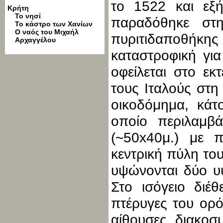
το 1522 και εξή
Κρήτη
Το νησί
παραδόθηκε στ
Το κάστρο των Χανίων
Ο ναός του Μιχαήλ
πυριτιδαποθήκη
Αρχαγγέλου
καταστροφική γι
οφείλεται στο ε
τους Ιταλούς στη 
οικοδόμημα, κάτ
οποίο περιλαμβ
(~50x40μ.) με π
κεντρική πύλη του
υψώνονται δύο υψ
Στο ισόγειο διέ
πτέρυγες του ορ
αίθουσες, διακοσ