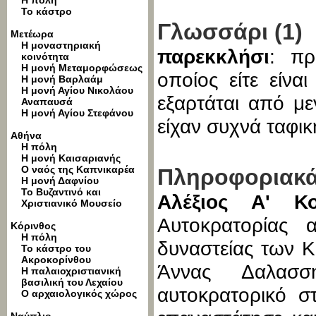
Η πόλη
Το κάστρο
Γλωσσάρι (1)
Μετέωρα
Η μοναστηριακή
παρεκκλήσι
: πρ
κοινότητα
Η μονή Μεταμορφώσεως
οποίος είτε είνα
Η μονή Βαρλαάμ
Η μονή Αγίου Νικολάου
εξαρτάται από με
Αναπαυσά
Η μονή Αγίου Στεφάνου
είχαν συχνά ταφι
Αθήνα
Η πόλη
Η μονή Καισαριανής
Ο ναός της Καπνικαρέα
Πληροφοριακά 
Η μονή Δαφνίου
Το Βυζαντινό και
Αλέξιος Α' Κο
Χριστιανικό Μουσείο
Αυτοκρατορίας
Κόρινθος
Η πόλη
δυναστείας των Κ
Το κάστρο του
Ακροκορίνθου
Άννας Δαλασσ
Η παλαιοχριστιανική
βασιλική του Λεχαίου
αυτοκρατορικό σ
Ο αρχαιολογικός χώρος