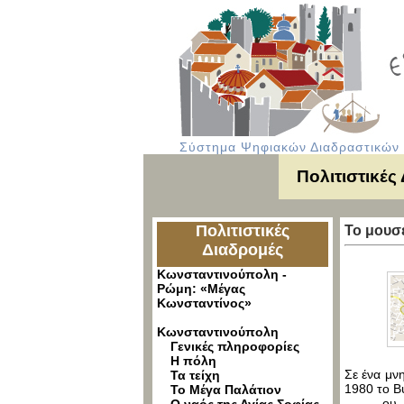
Σύστημα Ψηφιακών Διαδραστικών Υ
Πολιτιστικές
Πολιτιστικές
Το μουσ
Διαδρομές
Κωνσταντινούπολη -
Ρώμη: «Μέγας
Κωνσταντίνος»
Κωνσταντινούπολη
Γενικές πληροφορίες
Η πόλη
Σε ένα μνη
Τα τείχη
1980 το Β
Το Μέγα Παλάτιον
ου