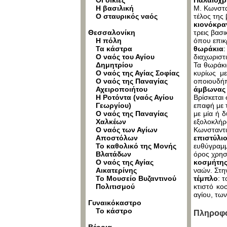
Οι οικίες
Παλαιοχρ
Η βασιλική
Μ. Κωνστα
Ο σταυρικός ναός
τέλος της 
κιονόκρα
Θεσσαλονίκη
τρεις βασι
Η πόλη
όπου επικ
Τα κάστρα
θωράκια
Ο ναός του Αγίου
διαχωριστ
Δημητρίου
Τα θωράκι
Ο ναός της Αγίας Σοφίας
κυρίως με
Ο ναός της Παναγίας
οποιουδήπ
Αχειροποιήτου
άμβωνα
Η Ροτόντα (ναός Αγίου
Βρίσκεται
Γεωργίου)
επαφή με 
Ο ναός της Παναγίας
με μία ή 
Χαλκέων
εξολοκλή
Ο ναός των Αγίων
Κωνσταντι
Αποστόλων
επιστύλι
Το καθολικό της Μονής
ευθύγραμμο
Βλατάδων
όρος χρησι
Ο ναός της Αγίας
κοσμήτη
Αικατερίνης
ναών. Στην
Το Μουσείο Βυζαντινού
τέμπλο
: 
Πολιτισμού
κτιστό κο
αγίου, τω
Γυναικόκαστρο
Το κάστρο
Πληροφο