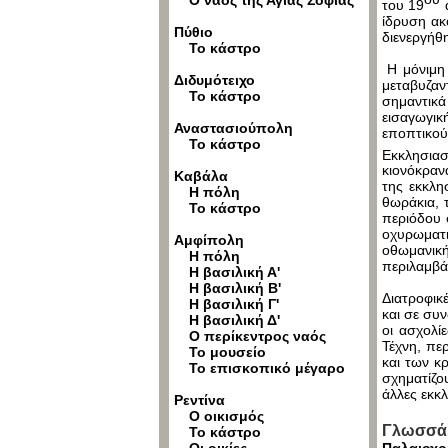
Ο ναός της Αγίας Σοφίας
του 19
α
ίδρυση ακ
Πύθιο
διενεργήθη
Το κάστρο
Η μόνιμη 
Διδυμότειχο
μεταβυζαν
Το κάστρο
σημαντικά
εισαγωγική
Αναστασιούπολη
εποπτικού
Το κάστρο
Εκκλησιασ
κιονόκραν
Καβάλα
της εκκλη
Η πόλη
θωράκια, 
Το κάστρο
περιόδου 
οχυρωματι
Αμφίπολη
οθωμανική
Η πόλη
περιλαμβάν
Η βασιλική Α'
Η βασιλική Β'
Διατροφικέ
Η βασιλική Γ'
και σε συ
Η βασιλική Δ'
οι ασχολίε
Ο περίκεντρος ναός
Τέχνη, περ
Το μουσείο
και των κ
Το επισκοπικό μέγαρο
σχηματίζο
άλλες εκκλ
Ρεντίνα
Ο οικισμός
Γλωσσάρ
Το κάστρο