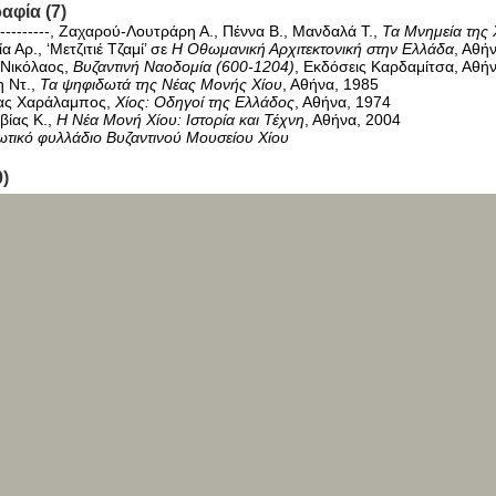
αφία (7)
------------, Ζαχαρού-Λουτράρη Α., Πέννα Β., Μανδαλά Τ.,
Τα Μνημεία της Χ
α Αρ., ‘Μετζιτιέ Τζαμί’ σε
Η Οθωμανική Αρχιτεκτονική στην Ελλάδα
, Αθή
 Νικόλαος,
Βυζαντινή Ναοδομία (600-1204)
, Εκδόσεις Καρδαμίτσα, Αθή
η Ντ.,
Τα ψηφιδωτά της Νέας Μονής Χίου
, Αθήνα, 1985
ας Χαράλαμπος,
Χίος: Οδηγοί της Ελλάδος
, Αθήνα, 1974
βίας Κ.,
Η Νέα Μονή Χίου: Ιστορία και Τέχνη
, Αθήνα, 2004
τικό φυλλάδιο Βυζαντινού Μουσείου Χίου
0)