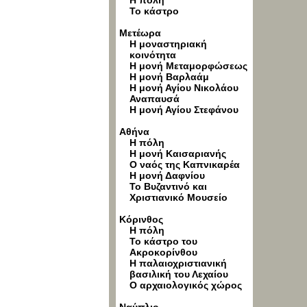
Η πόλη
Το κάστρο
Μετέωρα
Η μοναστηριακή
κοινότητα
Η μονή Μεταμορφώσεως
Η μονή Βαρλαάμ
Η μονή Αγίου Νικολάου
Αναπαυσά
Η μονή Αγίου Στεφάνου
Αθήνα
Η πόλη
Η μονή Καισαριανής
Ο ναός της Καπνικαρέα
Η μονή Δαφνίου
Το Βυζαντινό και
Χριστιανικό Μουσείο
Κόρινθος
Η πόλη
Το κάστρο του
Ακροκορίνθου
Η παλαιοχριστιανική
βασιλική του Λεχαίου
Ο αρχαιολογικός χώρος