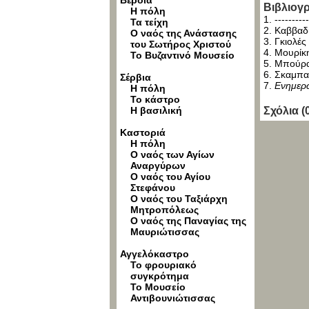
Βέροια
Βιβλιογρ
Η πόλη
1. -------
Τα τείχη
2. Καββαδί
Ο ναός της Ανάστασης
3. Γκιολές
του Σωτήρος Χριστού
4. Μουρίκ
Το Βυζαντινό Μουσείο
5. Μπούρ
6. Σκαμπα
Σέρβια
7.
Ενημερω
Η πόλη
Το κάστρο
Η βασιλική
Σχόλια (
Καστοριά
Η πόλη
Ο ναός των Αγίων
Αναργύρων
Ο ναός του Αγίου
Στεφάνου
Ο ναός του Ταξιάρχη
Μητροπόλεως
Ο ναός της Παναγίας της
Μαυριώτισσας
Αγγελόκαστρο
Το φρουριακό
συγκρότημα
Το Μουσείο
Αντιβουνιώτισσας