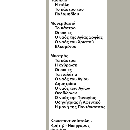
Ναύπλιο
Η πόλη
Το κάστρο του
Παλαμηδίου
Μονεμβασιά
Το κάστρο
Οι οικίες
Ο ναός της Αγίας Σοφίας
Ο ναός του Χριστού
Ελκομένου
Μυστράς
Τα κάστρα
Η οχύρωση
Οι οικίες
Τα παλάτια
Ο ναός του Αγίου
Δημητρίου
Ο ναός των Αγίων
Θεοδώρων
O ναός της Παναγίας
Οδηγήτριας ή Αφεντικό
Η μονή της Παντάνασσας
Κωνσταντινούπολη -
Κρήτη: «Νικηφόρος