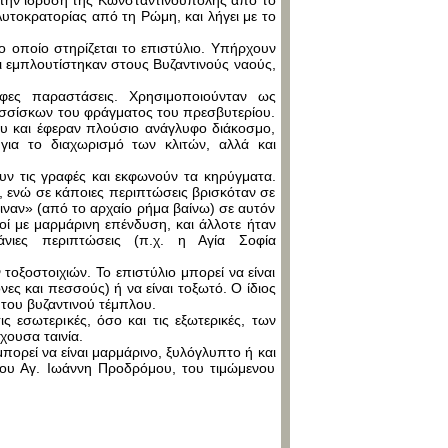
ό την ίδρυση της Κωνσταντινούπολης από το
υτοκρατορίας από τη Ρώμη, και λήγει με το
ο οποίο στηρίζεται το επιστύλιο. Υπήρχουν
ίοι εμπλουτίστηκαν στους Βυζαντινούς ναούς,
φες παραστάσεις. Χρησιμοποιούνταν ως
εσσίσκων του φράγματος του πρεσβυτερίου.
υ και έφεραν πλούσιο ανάγλυφο διάκοσμο,
για το διαχωρισμό των κλιτών, αλλά και
ουν τις γραφές και εκφωνούν τα κηρύγματα.
ύ, ενώ σε κάποιες περιπτώσεις βρισκόταν σε
ιναν» (από το αρχαίο ρήμα βαίνω) σε αυτόν
τοί με μαρμάρινη επένδυση, και άλλοτε ήταν
νιες περιπτώσεις (π.χ. η Αγία Σοφία
τοξοστοιχιών. Το επιστύλιο μπορεί να είναι
ες και πεσσούς) ή να είναι τοξωτό. Ο ίδιος
 του βυζαντινού τέμπλου.
ις εσωτερικές, όσο και τις εξωτερικές, των
χουσα ταινία.
πορεί να είναι μαρμάρινο, ξυλόγλυπτο ή και
 του Αγ. Ιωάννη Προδρόμου, του τιμώμενου