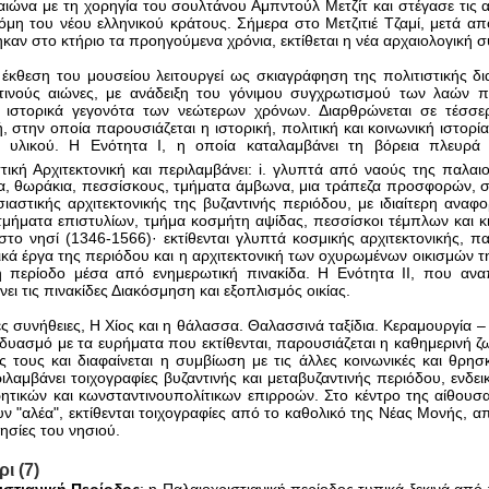
ιώνα με τη χορηγία του σουλτάνου Αμπντούλ Μετζίτ και στέγασε τις 
όμη του νέου ελληνικού κράτους. Σήμερα στο Μετζιτιέ Τζαμί, μετά απ
καν στο κτήριο τα προηγούμενα χρόνια, εκτίθεται η νέα αρχαιολογική 
έκθεση του μουσείου λειτουργεί ως σκιαγράφηση της πολιτιστικής δι
τινούς αιώνες, με ανάδειξη του γόνιμου συγχρωτισμού των λαών 
 ιστορικά γεγονότα των νεώτερων χρόνων. Διαρθρώνεται σε τέσσερι
, στην οποία παρουσιάζεται η ιστορική, πολιτική και κοινωνική ιστορ
 υλικού. Η Ενότητα Ι, η οποία καταλαμβάνει τη βόρεια πλευρά 
τική Αρχιτεκτονική και περιλαμβάνει: i. γλυπτά από ναούς της παλαιο
α, θωράκια, πεσσίσκους, τμήματα άμβωνα, μια τράπεζα προσφορών, σε
σιαστικής αρχιτεκτονικής της βυζαντινής περιόδου, με ιδιαίτερη αναφ
τμήματα επιστυλίων, τμήμα κοσμήτη αψίδας, πεσσίσκοι τέμπλων και κι
στο νησί (1346-1566)· εκτίθενται γλυπτά κοσμικής αρχιτεκτονικής, πα
κά έργα της περιόδου και η αρχιτεκτονική των οχυρωμένων οικισμών τη
 περίοδο μέσα από ενημερωτική πινακίδα. Η Ενότητα ΙΙ, που ανα
ει τις πινακίδες Διακόσμηση και εξοπλισμός οικίας.
ς συνήθειες, Η Χίος και η θάλασσα. Θαλασσινά ταξίδια. Κεραμουργία – 
νδυασμό με τα ευρήματα που εκτίθενται, παρουσιάζεται η καθημερινή 
ς τους και διαφαίνεται η συμβίωση με τις άλλες κοινωνικές και θρησκ
ιλαμβάνει τοιχογραφίες βυζαντινής και μεταβυζαντινής περιόδου, ενδει
ρητικών και κωνσταντινουπολίτικων επιρροών. Στο κέντρο της αίθουσ
υν "αλέα", εκτίθενται τοιχογραφίες από το καθολικό της Νέας Μονής, 
ησίες του νησιού.
ι (7)