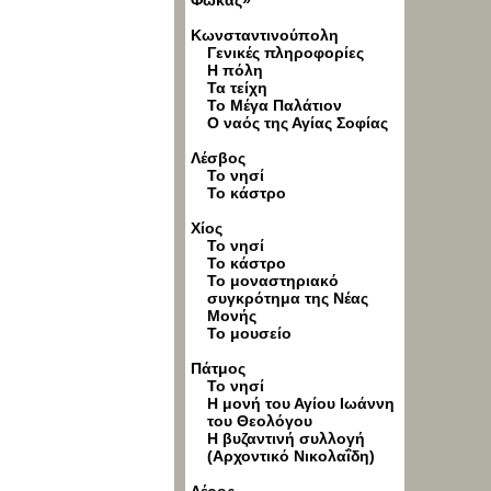
Φωκάς»
Κωνσταντινούπολη
Γενικές πληροφορίες
Η πόλη
Τα τείχη
Το Μέγα Παλάτιον
Ο ναός της Αγίας Σοφίας
Λέσβος
Το νησί
Το κάστρο
Χίος
Το νησί
Το κάστρο
Το μοναστηριακό
συγκρότημα της Νέας
Μονής
Το μουσείο
Πάτμος
Το νησί
Η μονή του Αγίου Ιωάννη
του Θεολόγου
Η βυζαντινή συλλογή
(Αρχοντικό Νικολαΐδη)