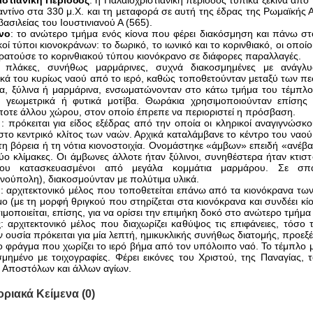
ιστιανική Περίοδος
: η Παλαιοχριστιανική περίοδος τυπικά ξεκινά απ
ντίνο στα 330 μ.Χ. και τη μεταφορά σε αυτή της έδρας της Ρωμαϊκής Α
βασιλείας του Ιουστινιανού Α (565).
νο
: το ανώτερο τμήμα ενός κίονα που φέρει διακόσμηση και πάνω στ
κοί τύποι κιονοκράνων: το δωρικό, το ιωνικό και το κορινθιακό, οι οπο
ρατούσε το κορινθιακού τύπου κιονόκρανο σε διάφορες παραλλαγές.
: πλάκες, συνήθως μαρμάρινες, συχνά διακοσμημένες με ανάγλυ
ικά του κυρίως ναού από το ιερό, καθώς τοποθετούνταν μεταξύ των π
α, ξύλινα ή μαρμάρινα, ενσωματώνονταν στο κάτω τμήμα του τέμπλο
 γεωμετρικά ή φυτικά μοτίβα. Θωράκια χρησιμοποιούνταν επίσης 
οτε άλλου χώρου, στον οποίο έπρεπε να περιοριστεί η πρόσβαση.
ς
: πρόκειται για είδος εξέδρας από την οποία οι κληρικοί αναγιγνώσκ
 στο κεντρικό κλίτος των ναών. Αρχικά καταλάμβανε το κέντρο του ναο
τη βόρεια ή τη νότια κιονοστοιχία. Ονομάστηκε «άμβων» επειδή «ανέβα
δύο κλίμακες. Οι άμβωνες άλλοτε ήταν ξύλινοι, συνηθέστερα ήταν κτισ
ρου κατασκευασμένοι από μεγάλα κομμάτια μαρμάρου. Σε σπά
νούπολη), διακοσμούνταν με πολύτιμα υλικά.
ο
: αρχιτεκτονικό μέλος που τοποθετείται επάνω από τα κιονόκρανα των 
 (με τη μορφή θριγκού που στηρίζεται στα κιονόκρανα και συνδέει κίον
μοποιείται, επίσης, για να ορίσει την επιμήκη δοκό στο ανώτερο τμήμα
ς
: αρχιτεκτονικό μέλος που διαχωρίζει καθύψος τις επιφάνειες, τόσο τ
 ουσία πρόκειται για μία λεπτή, ημικυκλικής συνήθως διατομής, προεξέ
το φράγμα που χωρίζει το ιερό βήμα από τον υπόλοιπο ναό. Το τέμπλο μ
σμημένο με τοιχογραφίες. Φέρει εικόνες του Χριστού, της Παναγίας,
ν Αποστόλων και άλλων αγίων.
ριακά Κείμενα (0)