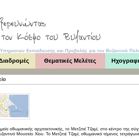
πηρεσιών Εκπαίδευσης και Προβολής για τον Βυζαντινό Πολι
 Διαδρομές
Θεματικές Μελέτες
Ηχογραφ
είο
μείο οθωμανικής αρχιτεκτονικής, το Μετζιτιέ Τζαμί, στο κέντρο της σύ
υζαντινό Μουσείο Χίου. Το Μετζιτιέ Τζαμί, οθωμανικό τέμενος τετράγω