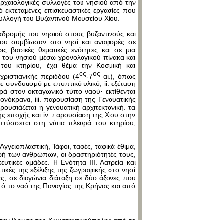
αρχαιολογικές συλλογές του νησιού από την
ό εκτεταμένες επισκευαστικές εργασίες που
συλλογή του Βυζαντινού Μουσείου Χίου.
αδρομής του νησιού στους βυζαντινούς και
που συμβίωσαν στο νησί και αναφορές σε
ς βασικές θεματικές ενότητες και σε μια
ία του νησιού μέσω χρονολογικού πίνακα και
του κτηρίου, έχει θέμα την Κοσμική και
ος
ος
χριστιανικής περιόδου (4
-7
αι.), όπως
 συνδυασμό με εποπτικό υλικό, ii. εξέταση
ορά στον οκταγωνικό τύπο ναού· εκτίθενται
ονόκρανα, iii. παρουσίαση της Γενουατικής
ρουσιάζεται η γενουατική αρχιτεκτονική, τα
ς εποχής και iv. παρουσίαση της Χίου στην
πτύσσεται στη νότια πλευρά του κτηρίου,
Αγγειοπλαστική, Τάφοι, ταφές, ταφικά έθιμα,
ζωή των ανθρώπων, οι δραστηριότητές τους,
ευτικές ομάδες. Η Ενότητα ΙΙΙ, Λατρεία και
κτικές της εξέλιξης της ζωγραφικής στο νησί
ας, σε διαγώνια διάταξη σε δύο άξονες που
από το ναό της Παναγίας της Κρήνας και από