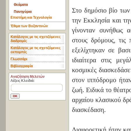
Θεάματα
Στο δημόσιο βίο των
Πανηγύρια
Επιστήμη και Τεχνολογία
την Εκκλησία και την
Έθιμα των Βυζαντινών
γίνονταν συνήθως 
Κατάλογος με τις σχετιζόμενες
στους δρόμους, τις 
διαδρομές
Κατάλογος με τις σχετιζόμενες
εξελίχτηκαν σε βασ
εκπομπές
ιδιαίτερα στις μεγ
Γλωσσάρι
Βιβλιογραφία
κοσμικές διασκεδάσε
Aναζήτηση Μελετών
στον ιππόδρομο ήταν
Λέξεις Κλειδιά:
ζωή. Ειδικά το θέατρ
αρχαίου κλασικού δρ
διασκέδαση.
Διαφορετική ήταν κα