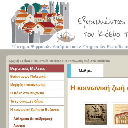
Σύστημα Ψηφιακών Διαδραστικών Υπηρεσιών Εκπαίδευση
Αρχική Σελίδα
>
Θεματικές Μελέτες
>
Η κοινωνική ζωή στο Βυζάντιο
Θεματικές Μελέτες
Βυζαντινών Πολεμικά
Μορφές επικοινωνίας
Η κοινωνική ζωή 
Η πόλη στο Βυζάντιο
Τα εν οίκω...εν δήμω
Η κοινωνική ζωή στο Βυζάντιο
Αθλήματα (Ιππόδρομος)
Λουτρά