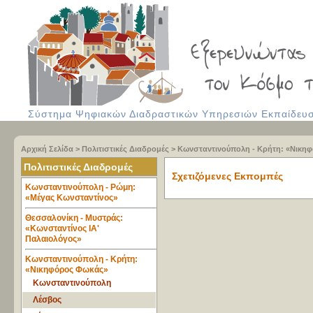
Σύστημα Ψηφιακών Διαδραστικών Υπηρεσιών Εκπαίδευση
Αρχική Σελίδα
>
Πολιτιστικές Διαδρομές
>
Κωνσταντινούπολη - Κρήτη: «Νικη
Πολιτιστικές Διαδρομές
Σχετιζόμενες Εκπομπές
Κωνσταντινούπολη - Ρώμη:
«Μέγας Κωνσταντίνος»
Θεσσαλονίκη - Μυστράς:
«Κωνσταντίνος ΙΑ'
Παλαιολόγος»
Κωνσταντινούπολη - Κρήτη:
«Νικηφόρος Φωκάς»
Κωνσταντινούπολη
Λέσβος